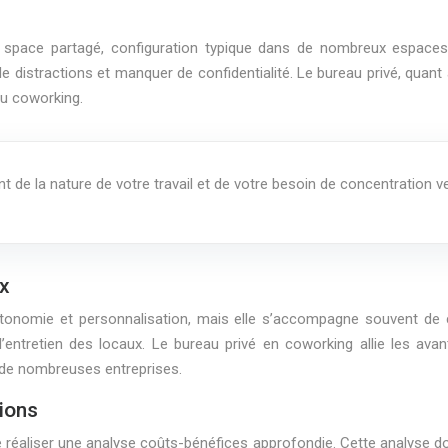
 space partagé, configuration typique dans de nombreux espaces 
e distractions et manquer de confidentialité. Le bureau privé, quant à
du coworking.
 de la nature de votre travail et de votre besoin de concentration v
ux
autonomie et personnalisation, mais elle s’accompagne souvent de 
retien des locaux. Le bureau privé en coworking allie les avanta
r de nombreuses entreprises.
ions
 de réaliser une analyse coûts-bénéfices approfondie. Cette analyse 