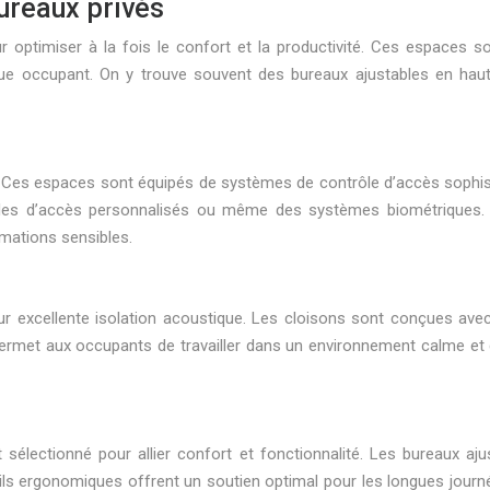
reaux privés
optimiser à la fois le confort et la productivité. Ces espaces s
ue occupant. On y trouve souvent des bureaux ajustables en hau
g. Ces espaces sont équipés de systèmes de contrôle d’accès sophi
codes d’accès personnalisés ou même des systèmes biométriques
rmations sensibles.
ur excellente isolation acoustique. Les cloisons sont conçues ave
permet aux occupants de travailler dans un environnement calme et 
électionné pour allier confort et fonctionnalité. Les bureaux ajus
ils ergonomiques offrent un soutien optimal pour les longues journée