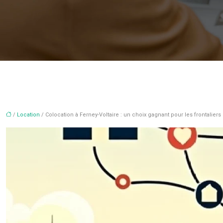
/
Location
/ Colocation à Ferney-Voltaire : un choix gagnant pour les frontaliers