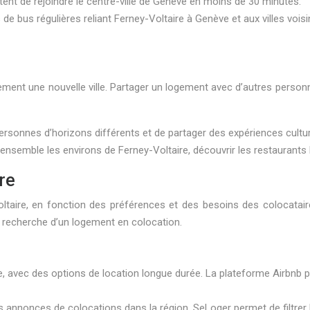
nt de rejoindre le centre-ville de Genève en moins de 30 minutes.
es de bus régulières reliant Ferney-Voltaire à Genève et aux villes vo
lement une nouvelle ville. Partager un logement avec d’autres personn
ersonnes d’horizons différents et de partager des expériences cultur
ensemble les environs de Ferney-Voltaire, découvrir les restaurants lo
re
oltaire, en fonction des préférences et des besoins des colocatair
 recherche d’un logement en colocation.
 avec des options de location longue durée. La plateforme Airbnb 
nnonces de colocations dans la région. SeLoger permet de filtrer le