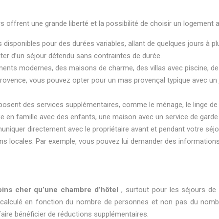
s offrent une grande liberté et la possibilité de choisir un logement
isponibles pour des durées variables, allant de quelques jours à plus
ter d’un séjour détendu sans contraintes de durée.
ments modernes, des maisons de charme, des villas avec piscine,
ovence, vous pouvez opter pour un mas provençal typique avec un ja
posent des services supplémentaires, comme le ménage, le linge de mai
ge en famille avec des enfants, une maison avec un service de garde 
uniquer directement avec le propriétaire avant et pendant votre séjo
 locales. Par exemple, vous pouvez lui demander des informations sur
moins cher qu’une chambre d’hôtel
, surtout pour les séjours d
ent calculé en fonction du nombre de personnes et non pas du nomb
faire bénéficier de réductions supplémentaires.