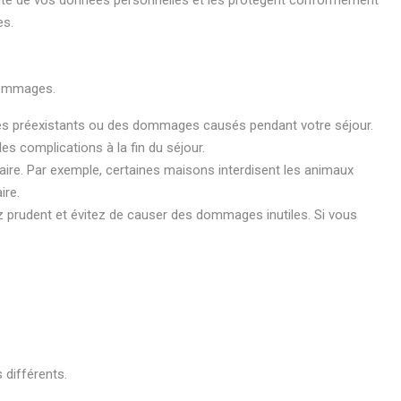
ialité de vos données personnelles et les protègent conformément
es.
 dommages.
mages préexistants ou des dommages causés pendant votre séjour.
es complications à la fin du séjour.
taire. Par exemple, certaines maisons interdisent les animaux
ire.
prudent et évitez de causer des dommages inutiles. Si vous
 différents.