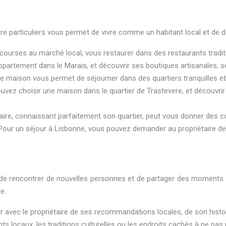
ntre particuliers vous permet de vivre comme un habitant local et de 
courses au marché local, vous restaurer dans des restaurants traditi
appartement dans le Marais, et découvrir ses boutiques artisanales,
de maison vous permet de séjourner dans des quartiers tranquilles et
vez choisir une maison dans le quartier de Trastevere, et découvrir 
taire, connaissant parfaitement son quartier, peut vous donner des con
er. Pour un séjour à Lisbonne, vous pouvez demander au propriétaire
 de rencontrer de nouvelles personnes et de partager des moments a
e.
r avec le propriétaire de ses recommandations locales, de son histoi
 locaux, les traditions culturelles ou les endroits cachés à ne pas