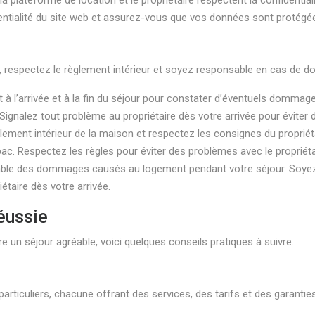
la plateforme de location et le propriétaire respectent la confident
identialité du site web et assurez-vous que vos données sont protégé
our, respectez le règlement intérieur et soyez responsable en cas de
t à l’arrivée et à la fin du séjour pour constater d’éventuels dom
ignalez tout problème au propriétaire dès votre arrivée pour éviter d
glement intérieur de la maison et respectez les consignes du proprié
. Respectez les règles pour éviter des problèmes avec le propriéta
ble des dommages causés au logement pendant votre séjour. Soyez 
taire dès votre arrivée.
éussie
e un séjour agréable, voici quelques conseils pratiques à suivre.
rticuliers, chacune offrant des services, des tarifs et des garanties