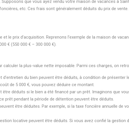
eur. Supposons que vous ayez vendu votre maison de vacances à Sain
foncières, etc. Ces frais sont généralement déduits du prix de vente. 
te et le prix d’acquisition. Reprenons l’exemple de la maison de vaca
0 000 € (550 000 € – 300 000 €).
r calculer la plus-value nette imposable. Parmi ces charges, on retro
et d’entretien du bien peuvent être déduits, à condition de présenter l
n coût de 5 000 €, vous pouvez déduire ce montant.
t être déduits si le bien a été financé par un prêt. Imaginons que v
ce prêt pendant la période de détention peuvent être déduits.
n peuvent être déduites. Par exemple, si la taxe foncière annuelle d
e gestion locative peuvent être déduits. Si vous avez confié la gestion