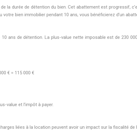
e la durée de détention du bien. Cet abattement est progressif, c’es
u votre bien immobilier pendant 10 ans, vous bénéficierez d’un abat
 ans de détention. La plus-value nette imposable est de 230 000 
000 € = 115 000 €
lus-value et l’impôt à payer.
charges liées à la location peuvent avoir un impact sur la fiscalité d