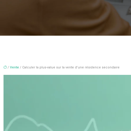
/
Vente
/ Calculer la plus-value sur la vente d’une résidence secondaire